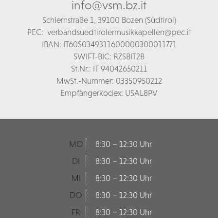
info@vsm.bz.it
Schl
ernstraße 1,
39100 Bozen (Südtirol)
PEC:
verbandsuedtirolermusikkapellen@pec.it
IBAN: IT60S0349311600000300011771
SWIFT-BIC: RZSBIT2B
St.Nr.: IT 94042650211
MwSt.-Nummer: 03350950212
Empfängerkodex: USAL8PV
MO
8:30 – 12:30 Uhr
DI
8:30 – 12:30 Uhr
MI
8:30 – 12:30 Uhr
DO
8:30 – 12:30 Uhr
FR
8:30 – 12:30 Uhr