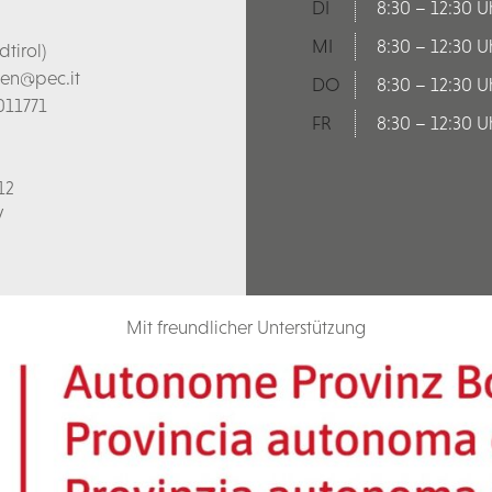
DI
8:30 – 12:30 U
MI
8:30 – 12:30 U
tirol)
len@pec.it
DO
8:30 – 12:30 U
011771
FR
8:30 – 12:30 U
12
V
Mit freundlicher Unterstützung