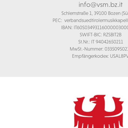
info@vsm.bz.it
Schl
ernstraße 1,
39100 Bozen (Süd
PEC:
verbandsuedtirolermusikkapel
IBAN: IT60S0349311600000300
SWIFT-BIC: RZSBIT2B
St.Nr.: IT 94042650211
MwSt.-Nummer: 033509502
Empfängerkodex: USAL8P