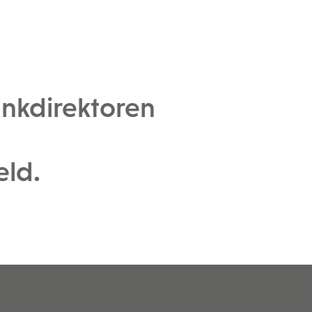
nkdirektoren
eld.