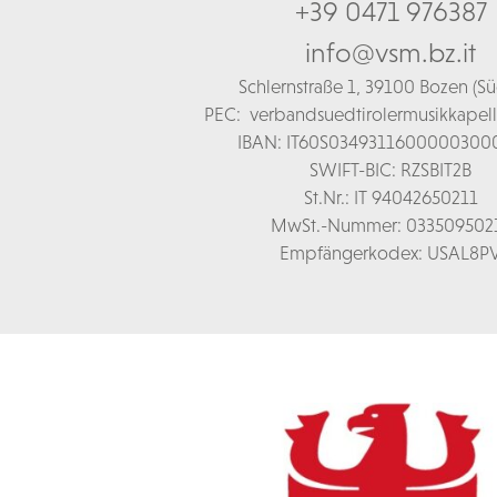
+39 0471 976387
info@vsm.bz.it
Schl
ernstraße 1,
39100 Bozen (Süd
PEC:
verbandsuedtirolermusikkapel
IBAN: IT60S0349311600000300
SWIFT-BIC: RZSBIT2B
St.Nr.: IT 94042650211
MwSt.-Nummer: 033509502
Empfängerkodex: USAL8P