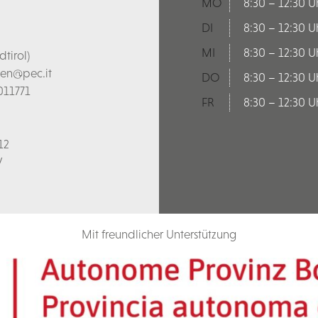
MO
8:30 – 12:30 U
DI
8:30 – 12:30 U
MI
8:30 – 12:30 U
tirol)
len@pec.it
DO
8:30 – 12:30 U
011771
FR
8:30 – 12:30 U
12
V
Mit freundlicher Unterstützung