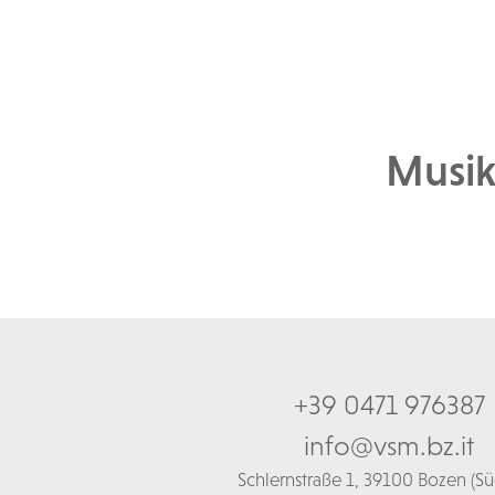
Musik
+39 0471 976387
info@vsm.bz.it
Schl
ernstraße 1,
39100 Bozen (Süd