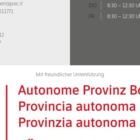
len@pec.it
DO
8:30 – 12:30 U
011771
FR
8:30 – 12:30 U
12
V
Mit freundlicher Unterstützung