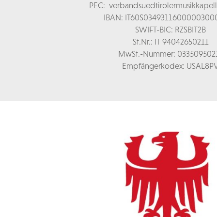
PEC:
verbandsuedtirolermusikkapel
IBAN: IT60S0349311600000300
SWIFT-BIC: RZSBIT2B
St.Nr.: IT 94042650211
MwSt.-Nummer: 033509502
Empfängerkodex: USAL8P