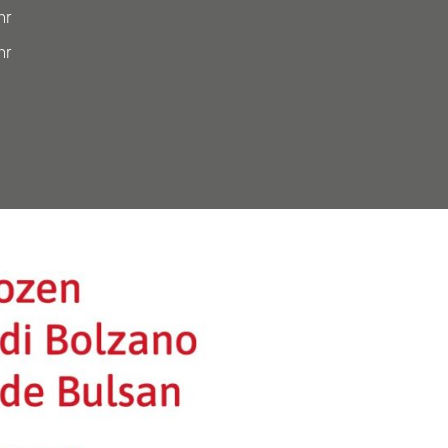
hr
hr