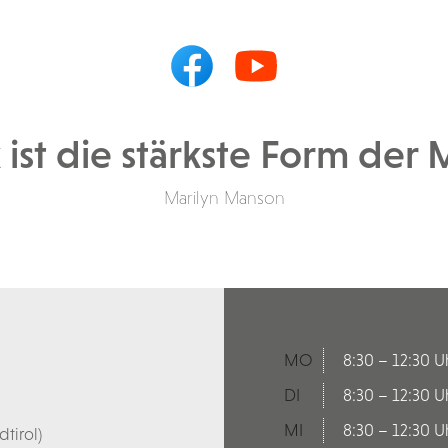
 ist die stärkste Form der 
Marilyn Manson
MO
8:30 – 12:30 U
DI
8:30 – 12:30 U
MI
8:30 – 12:30 U
tirol)