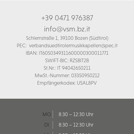
+39 0471 976387
info@vsm.bz.it
Schl
ernstraße 1,
39100 Bozen (Südtirol)
PEC:
verbandsuedtirolermusikkapellen@pec.it
IBAN: IT60S0349311600000300011771
SWIFT-BIC: RZSBIT2B
St.Nr.: IT 94042650211
MwSt.-Nummer: 03350950212
Empfängerkodex: USAL8PV
MO
8:30 – 12:30 Uhr
DI
8:30 – 12:30 Uhr