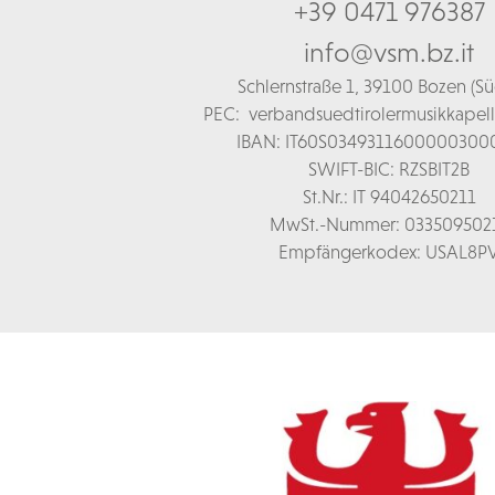
+39 0471 976387
info@vsm.bz.it
Schl
ernstraße 1,
39100 Bozen (Süd
PEC:
verbandsuedtirolermusikkapel
IBAN: IT60S0349311600000300
SWIFT-BIC: RZSBIT2B
St.Nr.: IT 94042650211
MwSt.-Nummer: 033509502
Empfängerkodex: USAL8P