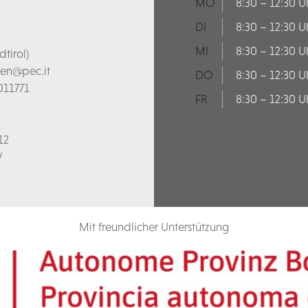
MO
8:30 – 12:30 U
DI
8:30 – 12:30 U
MI
8:30 – 12:30 U
tirol)
len@pec.it
DO
8:30 – 12:30 U
011771
FR
8:30 – 12:30 U
12
V
Mit freundlicher Unterstützung