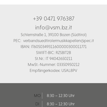
+39 0471 976387
info@vsm.bz.it
Schl
ernstraße 1,
39100 Bozen (Südtirol)
PEC:
verbandsuedtirolermusikkapellen@pec.it
IBAN: IT60S0349311600000300011771
SWIFT-BIC: RZSBIT2B
St.Nr.: IT 94042650211
MwSt.-Nummer: 03350950212
Empfängerkodex: USAL8PV
MO
8:30 – 12:30 Uhr
DI
8:30 – 12:30 Uhr