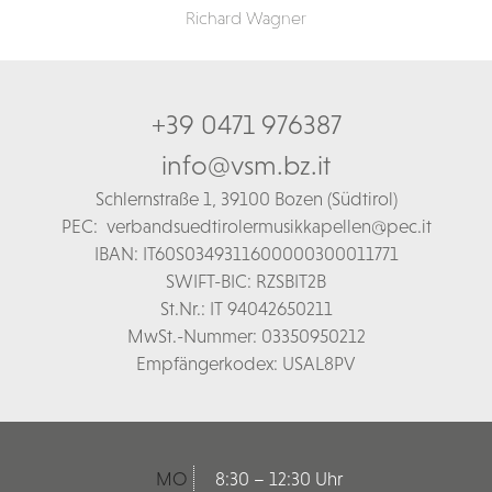
Richard Wagner
+39 0471 976387
info@vsm.bz.it
Schl
ernstraße 1,
39100 Bozen (Südtirol)
PEC:
verbandsuedtirolermusikkapellen@pec.it
IBAN: IT60S0349311600000300011771
SWIFT-BIC: RZSBIT2B
St.Nr.: IT 94042650211
MwSt.-Nummer: 03350950212
Empfängerkodex: USAL8PV
MO
8:30 – 12:30 Uhr