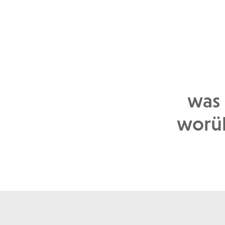
was 
worüb