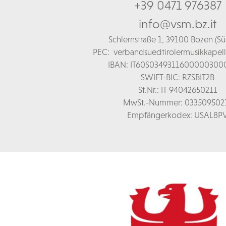
+39 0471 976387
info@vsm.bz.it
Schl
ernstraße 1,
39100 Bozen (Süd
PEC:
verbandsuedtirolermusikkapel
IBAN: IT60S0349311600000300
SWIFT-BIC: RZSBIT2B
St.Nr.: IT 94042650211
MwSt.-Nummer: 033509502
Empfängerkodex: USAL8P