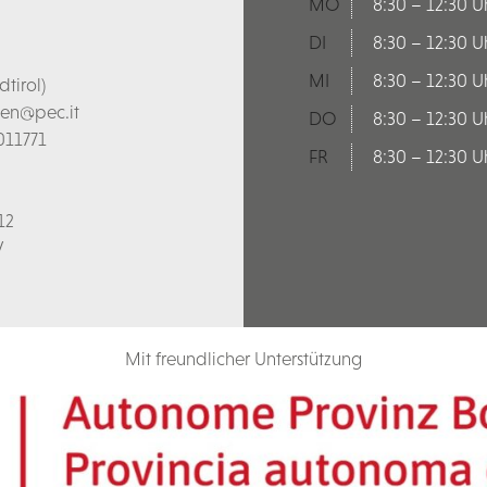
MO
8:30 – 12:30 U
DI
8:30 – 12:30 U
MI
8:30 – 12:30 U
tirol)
len@pec.it
DO
8:30 – 12:30 U
011771
FR
8:30 – 12:30 U
12
V
Mit freundlicher Unterstützung