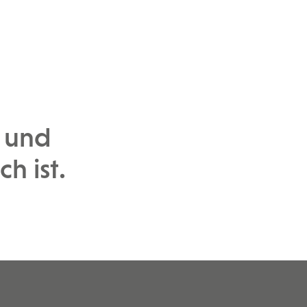
n und
h ist.