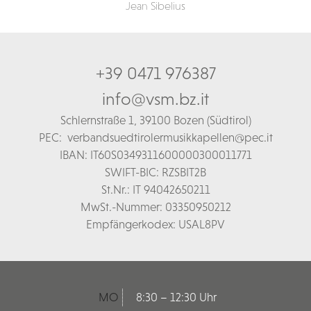
Jean Sibelius
+39 0471 976387
info@vsm.bz.it
Schl
ernstraße 1,
39100 Bozen (Südtirol)
PEC:
verbandsuedtirolermusikkapellen@pec.it
IBAN: IT60S0349311600000300011771
SWIFT-BIC: RZSBIT2B
St.Nr.: IT 94042650211
MwSt.-Nummer: 03350950212
Empfängerkodex: USAL8PV
MO
8:30 – 12:30 Uhr