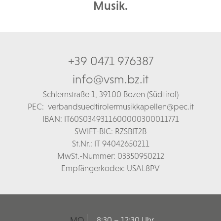
Musik.
+39 0471 976387
info@vsm.bz.it
Schl
ernstraße 1,
39100 Bozen (Südtirol)
PEC:
verbandsuedtirolermusikkapellen@pec.it
IBAN: IT60S0349311600000300011771
SWIFT-BIC: RZSBIT2B
St.Nr.: IT 94042650211
MwSt.-Nummer: 03350950212
Empfängerkodex: USAL8PV
MO
8:30 – 12:30 Uhr