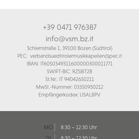
+39 0471 976387
info@vsm.bz.it
Schl
ernstraße 1,
39100 Bozen (Südtirol)
PEC:
verbandsuedtirolermusikkapellen@pec.it
IBAN: IT60S0349311600000300011771
SWIFT-BIC: RZSBIT2B
St.Nr.: IT 94042650211
MwSt.-Nummer: 03350950212
Empfängerkodex: USAL8PV
MO
8:30 – 12:30 Uhr
DI
8:30 – 12:30 Uhr