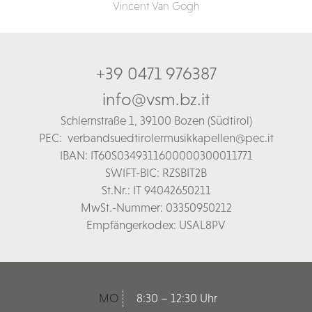
Vincent Van Gogh
+39 0471 976387
info@vsm.bz.it
Schl
ernstraße 1,
39100 Bozen (Südtirol)
PEC:
verbandsuedtirolermusikkapellen@pec.it
IBAN: IT60S0349311600000300011771
SWIFT-BIC: RZSBIT2B
St.Nr.: IT 94042650211
MwSt.-Nummer: 03350950212
Empfängerkodex: USAL8PV
MO
8:30 – 12:30 Uhr