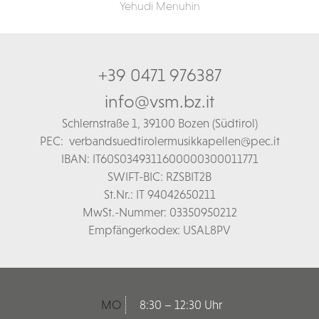
Yehudi Menuhin
+39 0471 976387
info@vsm.bz.it
Schl
ernstraße 1,
39100 Bozen (Südtirol)
PEC:
verbandsuedtirolermusikkapellen@pec.it
IBAN: IT60S0349311600000300011771
SWIFT-BIC: RZSBIT2B
St.Nr.: IT 94042650211
MwSt.-Nummer: 03350950212
Empfängerkodex: USAL8PV
MO
8:30 – 12:30 Uhr