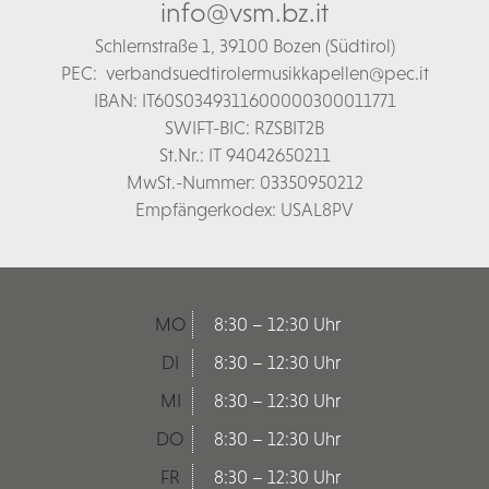
info@vsm.bz.it
Schl
ernstraße 1,
39100 Bozen (Südtirol)
PEC:
verbandsuedtirolermusikkapellen@pec.it
IBAN: IT60S0349311600000300011771
SWIFT-BIC: RZSBIT2B
St.Nr.: IT 94042650211
MwSt.-Nummer: 03350950212
Empfängerkodex: USAL8PV
MO
8:30 – 12:30 Uhr
DI
8:30 – 12:30 Uhr
MI
8:30 – 12:30 Uhr
DO
8:30 – 12:30 Uhr
FR
8:30 – 12:30 Uhr