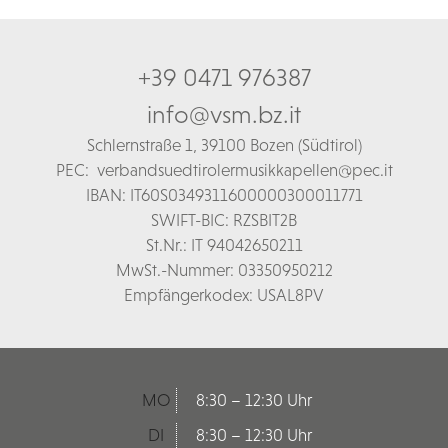
+39 0471 976387
info@vsm.bz.it
Schl
ernstraße 1,
39100 Bozen (Südtirol)
PEC:
verbandsuedtirolermusikkapellen@pec.it
IBAN: IT60S0349311600000300011771
SWIFT-BIC: RZSBIT2B
St.Nr.: IT 94042650211
MwSt.-Nummer: 03350950212
Empfängerkodex: USAL8PV
MO
8:30 – 12:30 Uhr
DI
8:30 – 12:30 Uhr