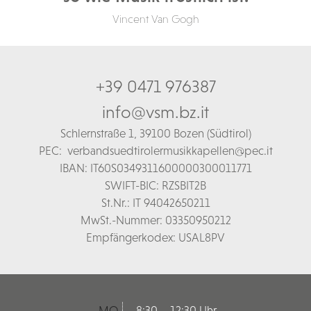
Vincent Van Gogh
+39 0471 976387
info@vsm.bz.it
Schl
ernstraße 1,
39100 Bozen (Südtirol)
PEC:
verbandsuedtirolermusikkapellen@pec.it
IBAN: IT60S0349311600000300011771
SWIFT-BIC: RZSBIT2B
St.Nr.: IT 94042650211
MwSt.-Nummer: 03350950212
Empfängerkodex: USAL8PV
MO
8:30 – 12:30 Uhr