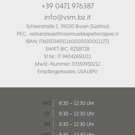
+39 0471 976387
info@vsm.bz.it
Schl
ernstraße 1,
39100 Bozen (Südtirol)
PEC:
verbandsuedtirolermusikkapellen@pec.it
IBAN: IT60S0349311600000300011771
SWIFT-BIC: RZSBIT2B
St.Nr.: IT 94042650211
MwSt.-Nummer: 03350950212
Empfängerkodex: USAL8PV
MO
8:30 – 12:30 Uhr
DI
8:30 – 12:30 Uhr
MI
8:30 – 12:30 Uhr
DO
8:30 – 12:30 Uhr