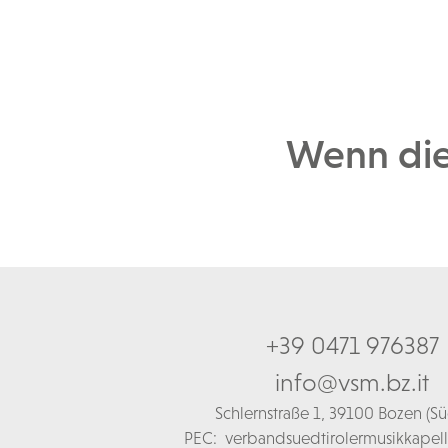
Wenn die 
+39 0471 976387
info@vsm.bz.it
Schl
ernstraße 1,
39100 Bozen (Süd
PEC:
verbandsuedtirolermusikkapel