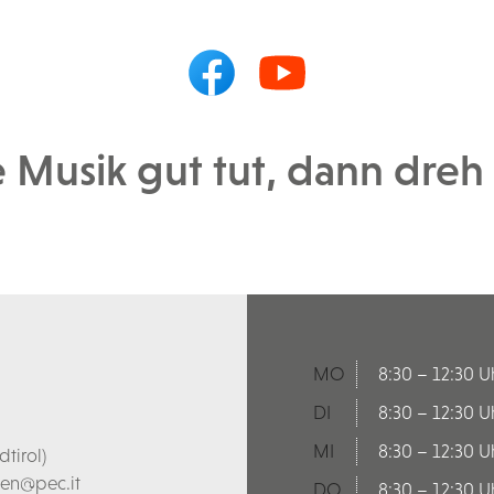
Musik gut tut, dann dreh s
MO
8:30 – 12:30 U
DI
8:30 – 12:30 U
MI
8:30 – 12:30 U
tirol)
len@pec.it
DO
8:30 – 12:30 U