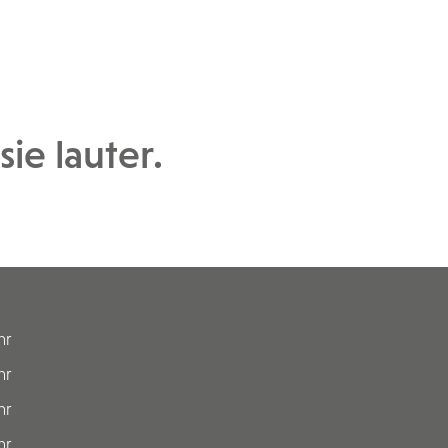
ie lauter.
hr
hr
hr
hr