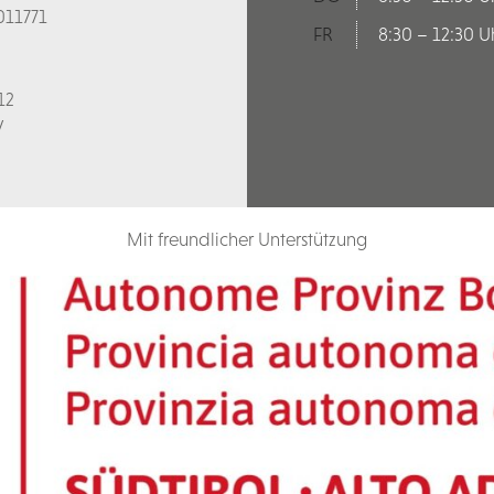
011771
FR
8:30 – 12:30 U
12
V
Mit freundlicher Unterstützung