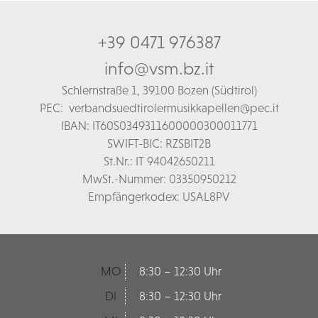
+39 0471 976387
info@vsm.bz.it
Schl
ernstraße 1,
39100 Bozen (Südtirol)
PEC:
verbandsuedtirolermusikkapellen@pec.it
IBAN: IT60S0349311600000300011771
SWIFT-BIC: RZSBIT2B
St.Nr.: IT 94042650211
MwSt.-Nummer: 03350950212
Empfängerkodex: USAL8PV
MO
8:30 – 12:30 Uhr
DI
8:30 – 12:30 Uhr