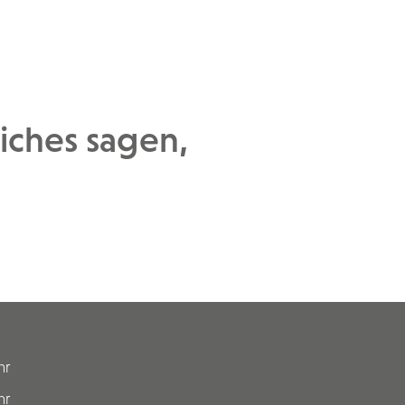
liches sagen,
hr
hr