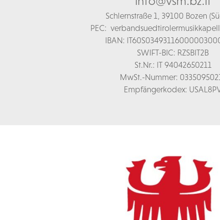
info@vsm.bz.it
Schl
ernstraße 1,
39100 Bozen (Süd
PEC:
verbandsuedtirolermusikkapel
IBAN: IT60S0349311600000300
SWIFT-BIC: RZSBIT2B
St.Nr.: IT 94042650211
MwSt.-Nummer: 033509502
Empfängerkodex: USAL8P