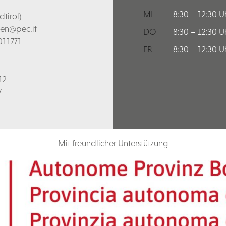
MI
8:30 – 12:30 U
tirol)
len@pec.it
DO
8:30 – 12:30 U
011771
FR
8:30 – 12:30 U
12
V
Mit freundlicher Unterstützung