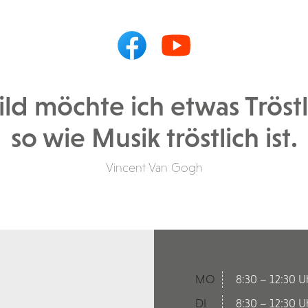
ld möchte ich etwas Tröst
so wie Musik tröstlich ist.
Vincent Van Gogh
MO
8:30 – 12:30 U
DI
8:30 – 12:30 U