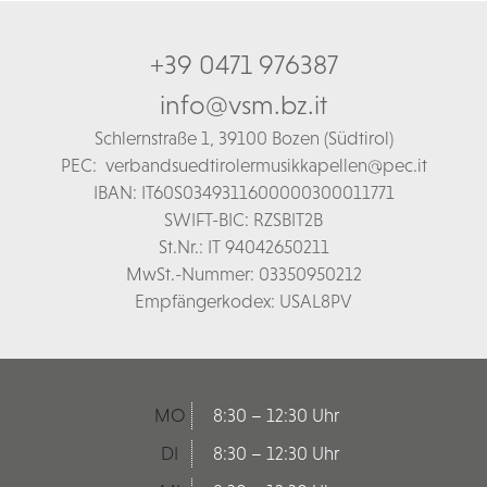
+39 0471 976387
info@vsm.bz.it
Schl
ernstraße 1,
39100 Bozen (Südtirol)
PEC:
verbandsuedtirolermusikkapellen@pec.it
IBAN: IT60S0349311600000300011771
SWIFT-BIC: RZSBIT2B
St.Nr.: IT 94042650211
MwSt.-Nummer: 03350950212
Empfängerkodex: USAL8PV
MO
8:30 – 12:30 Uhr
DI
8:30 – 12:30 Uhr