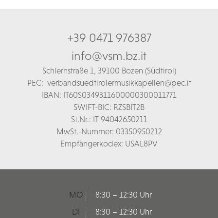
+39 0471 976387
info@vsm.bz.it
Schl
ernstraße 1,
39100 Bozen (Südtirol)
PEC:
verbandsuedtirolermusikkapellen@pec.it
IBAN: IT60S0349311600000300011771
SWIFT-BIC: RZSBIT2B
St.Nr.: IT 94042650211
MwSt.-Nummer: 03350950212
Empfängerkodex: USAL8PV
MO
8:30 – 12:30 Uhr
DI
8:30 – 12:30 Uhr