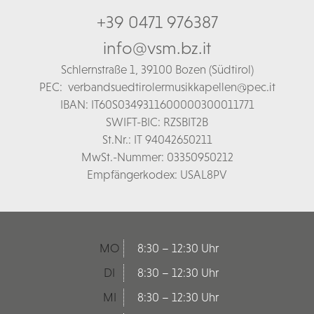
+39 0471 976387
info@vsm.bz.it
Schl
ernstraße 1,
39100 Bozen (Südtirol)
PEC:
verbandsuedtirolermusikkapellen@pec.it
IBAN: IT60S0349311600000300011771
SWIFT-BIC: RZSBIT2B
St.Nr.: IT 94042650211
MwSt.-Nummer: 03350950212
Empfängerkodex: USAL8PV
MO
8:30 – 12:30 Uhr
DI
8:30 – 12:30 Uhr
MI
8:30 – 12:30 Uhr