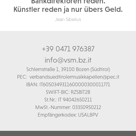
Bankdirektoren reden.
Künstler reden ja nur übers Geld.
Jean Sibelius
+39 0471 976387
info@vsm.bz.it
Schl
ernstraße 1,
39100 Bozen (Südtirol)
PEC:
verbandsuedtirolermusikkapellen@pec.it
IBAN: IT60S0349311600000300011771
SWIFT-BIC: RZSBIT2B
St.Nr.: IT 94042650211
MwSt.-Nummer: 03350950212
Empfängerkodex: USAL8PV