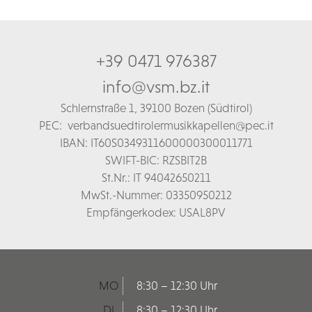
+39 0471 976387
info@vsm.bz.it
Schl
ernstraße 1,
39100 Bozen (Südtirol)
PEC:
verbandsuedtirolermusikkapellen@pec.it
IBAN: IT60S0349311600000300011771
SWIFT-BIC: RZSBIT2B
St.Nr.: IT 94042650211
MwSt.-Nummer: 03350950212
Empfängerkodex: USAL8PV
MO
8:30 – 12:30 Uhr
DI
8:30 – 12:30 Uhr