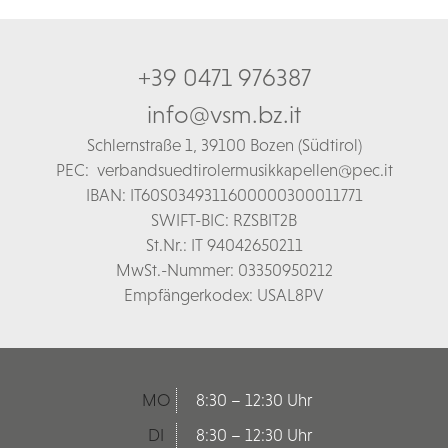
+39 0471 976387
info@vsm.bz.it
Schl
ernstraße 1,
39100 Bozen (Südtirol)
PEC:
verbandsuedtirolermusikkapellen@pec.it
IBAN: IT60S0349311600000300011771
SWIFT-BIC: RZSBIT2B
St.Nr.: IT 94042650211
MwSt.-Nummer: 03350950212
Empfängerkodex: USAL8PV
MO
8:30 – 12:30 Uhr
DI
8:30 – 12:30 Uhr