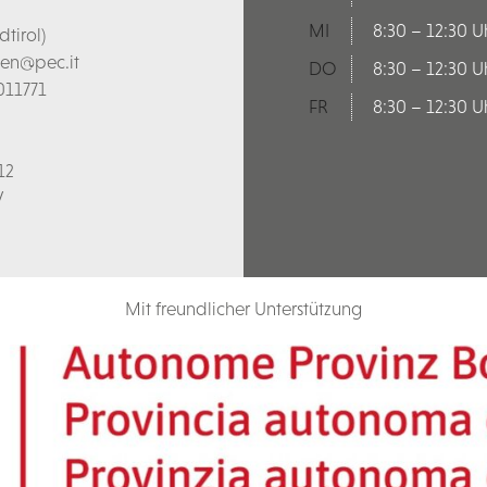
MI
8:30 – 12:30 U
tirol)
len@pec.it
DO
8:30 – 12:30 U
011771
FR
8:30 – 12:30 U
12
V
Mit freundlicher Unterstützung