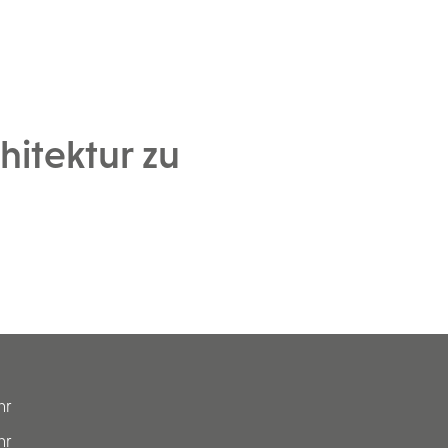
hitektur zu
hr
hr