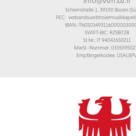
info@vsm.bz.it
Schl
ernstraße 1,
39100 Bozen (Süd
PEC:
verbandsuedtirolermusikkapel
IBAN: IT60S0349311600000300
SWIFT-BIC: RZSBIT2B
St.Nr.: IT 94042650211
MwSt.-Nummer: 033509502
Empfängerkodex: USAL8P