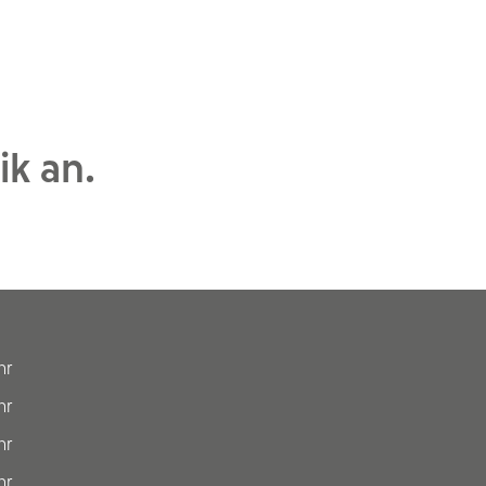
k an.
hr
hr
hr
hr