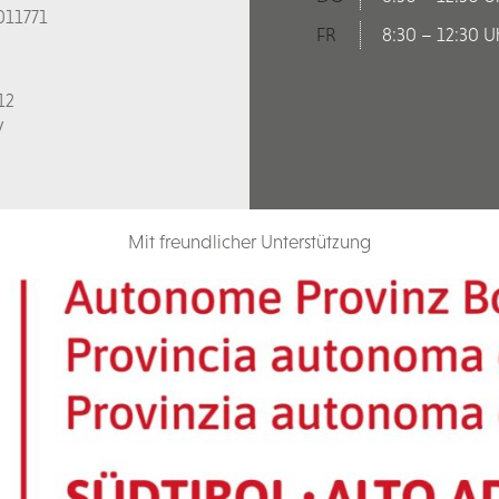
011771
FR
8:30 – 12:30 U
12
V
Mit freundlicher Unterstützung