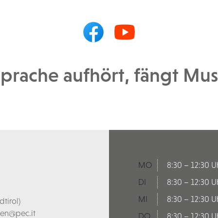
prache aufhört, fängt Musi
MO
8:30 – 12:30 U
DI
8:30 – 12:30 U
MI
8:30 – 12:30 U
tirol)
len@pec.it
DO
8:30 – 12:30 U