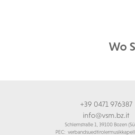
Wo S
+39 0471 976387
info@vsm.bz.it
Schl
ernstraße 1,
39100 Bozen (Süd
PEC:
verbandsuedtirolermusikkapel