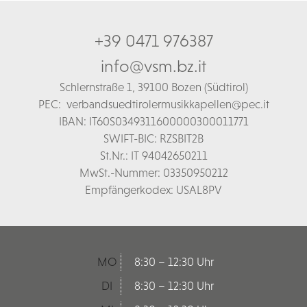
+39 0471 976387
info@vsm.bz.it
Schl
ernstraße 1,
39100 Bozen (Südtirol)
PEC:
verbandsuedtirolermusikkapellen@pec.it
IBAN: IT60S0349311600000300011771
SWIFT-BIC: RZSBIT2B
St.Nr.: IT 94042650211
MwSt.-Nummer: 03350950212
Empfängerkodex: USAL8PV
MO
8:30 – 12:30 Uhr
DI
8:30 – 12:30 Uhr