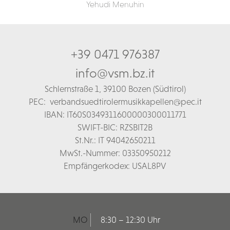
Yehudi Menuhin
+39 0471 976387
info@vsm.bz.it
Schl
ernstraße 1,
39100 Bozen (Südtirol)
PEC:
verbandsuedtirolermusikkapellen@pec.it
IBAN: IT60S0349311600000300011771
SWIFT-BIC: RZSBIT2B
St.Nr.: IT 94042650211
MwSt.-Nummer: 03350950212
Empfängerkodex: USAL8PV
MO
8:30 – 12:30 Uhr