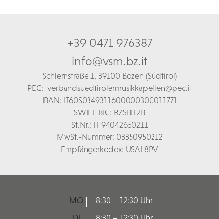
+39 0471 976387
info@vsm.bz.it
Schl
ernstraße 1,
39100 Bozen (Südtirol)
PEC:
verbandsuedtirolermusikkapellen@pec.it
IBAN: IT60S0349311600000300011771
SWIFT-BIC: RZSBIT2B
St.Nr.: IT 94042650211
MwSt.-Nummer: 03350950212
Empfängerkodex: USAL8PV
MO
8:30 – 12:30 Uhr
DI
8:30 – 12:30 Uhr