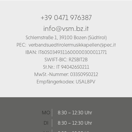
+39 0471 976387
info@vsm.bz.it
Schl
ernstraße 1,
39100 Bozen (Südtirol)
PEC:
verbandsuedtirolermusikkapellen@pec.it
IBAN: IT60S0349311600000300011771
SWIFT-BIC: RZSBIT2B
St.Nr.: IT 94042650211
MwSt.-Nummer: 03350950212
Empfängerkodex: USAL8PV
MO
8:30 – 12:30 Uhr
DI
8:30 – 12:30 Uhr