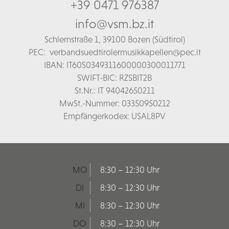
+39 0471 976387
info@vsm.bz.it
Schl
ernstraße 1,
39100 Bozen (Südtirol)
PEC:
verbandsuedtirolermusikkapellen@pec.it
IBAN: IT60S0349311600000300011771
SWIFT-BIC: RZSBIT2B
St.Nr.: IT 94042650211
MwSt.-Nummer: 03350950212
Empfängerkodex: USAL8PV
MO
8:30 – 12:30 Uhr
DI
8:30 – 12:30 Uhr
MI
8:30 – 12:30 Uhr
DO
8:30 – 12:30 Uhr