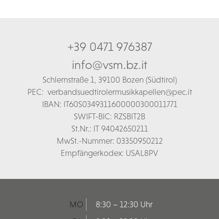
+39 0471 976387
info@vsm.bz.it
Schl
ernstraße 1,
39100 Bozen (Südtirol)
PEC:
verbandsuedtirolermusikkapellen@pec.it
IBAN: IT60S0349311600000300011771
SWIFT-BIC: RZSBIT2B
St.Nr.: IT 94042650211
MwSt.-Nummer: 03350950212
Empfängerkodex: USAL8PV
MO
8:30 – 12:30 Uhr