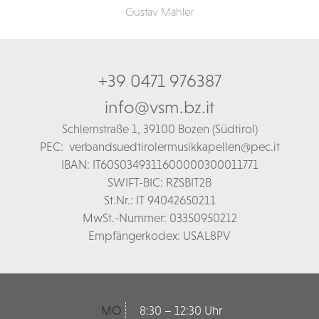
Gustav Mahler
+39 0471 976387
info@vsm.bz.it
Schl
ernstraße 1,
39100 Bozen (Südtirol)
PEC:
verbandsuedtirolermusikkapellen@pec.it
IBAN: IT60S0349311600000300011771
SWIFT-BIC: RZSBIT2B
St.Nr.: IT 94042650211
MwSt.-Nummer: 03350950212
Empfängerkodex: USAL8PV
MO
8:30 – 12:30 Uhr