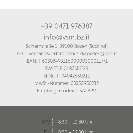
+39 0471 976387
info@vsm.bz.it
Schl
ernstraße 1,
39100 Bozen (Südtirol)
PEC:
verbandsuedtirolermusikkapellen@pec.it
IBAN: IT60S0349311600000300011771
SWIFT-BIC: RZSBIT2B
St.Nr.: IT 94042650211
MwSt.-Nummer: 03350950212
Empfängerkodex: USAL8PV
MO
8:30 – 12:30 Uhr
DI
8:30 – 12:30 Uhr