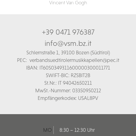
Vincent Van Gogh
+39 0471 976387
info@vsm.bz.it
Schl
ernstraße 1,
39100 Bozen (Südtirol)
PEC:
verbandsuedtirolermusikkapellen@pec.it
IBAN: IT60S0349311600000300011771
SWIFT-BIC: RZSBIT2B
St.Nr.: IT 94042650211
MwSt.-Nummer: 03350950212
Empfängerkodex: USAL8PV
MO
8:30 – 12:30 Uhr