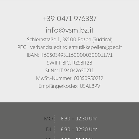
+39 0471 976387
info@vsm.bz.it
Schl
ernstraße 1,
39100 Bozen (Südtirol)
PEC:
verbandsuedtirolermusikkapellen@pec.it
IBAN: IT60S0349311600000300011771
SWIFT-BIC: RZSBIT2B
St.Nr.: IT 94042650211
MwSt.-Nummer: 03350950212
Empfängerkodex: USAL8PV
MO
8:30 – 12:30 Uhr
DI
8:30 – 12:30 Uhr