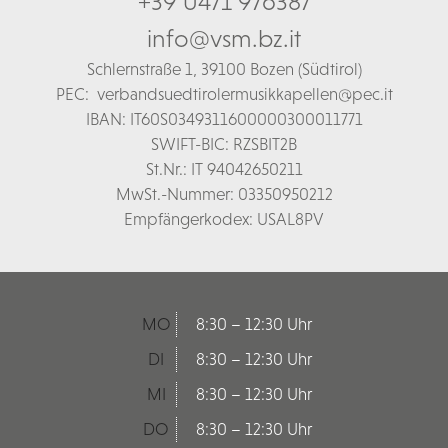
+39 0471 976387
info@vsm.bz.it
Schl
ernstraße 1,
39100 Bozen (Südtirol)
PEC:
verbandsuedtirolermusikkapellen@pec.it
IBAN: IT60S0349311600000300011771
SWIFT-BIC: RZSBIT2B
St.Nr.: IT 94042650211
MwSt.-Nummer: 03350950212
Empfängerkodex: USAL8PV
MO
8:30 – 12:30 Uhr
DI
8:30 – 12:30 Uhr
MI
8:30 – 12:30 Uhr
DO
8:30 – 12:30 Uhr