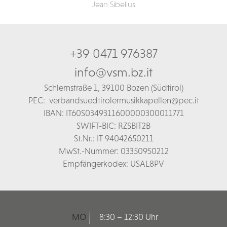
Jean Sibelius
+39 0471 976387
info@vsm.bz.it
Schl
ernstraße 1,
39100 Bozen (Südtirol)
PEC:
verbandsuedtirolermusikkapellen@pec.it
IBAN: IT60S0349311600000300011771
SWIFT-BIC: RZSBIT2B
St.Nr.: IT 94042650211
MwSt.-Nummer: 03350950212
Empfängerkodex: USAL8PV
MO
8:30 – 12:30 Uhr