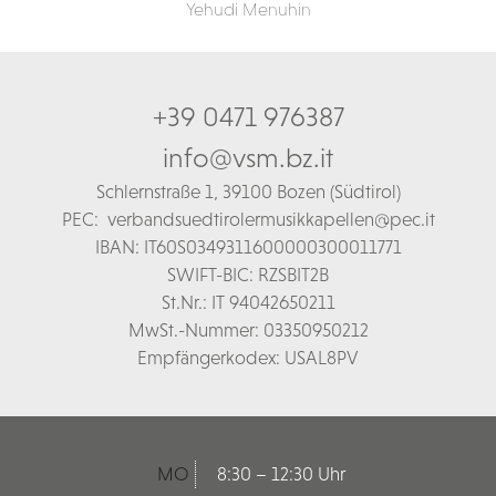
Yehudi Menuhin
+39 0471 976387
info@vsm.bz.it
Schl
ernstraße 1,
39100 Bozen (Südtirol)
PEC:
verbandsuedtirolermusikkapellen@pec.it
IBAN: IT60S0349311600000300011771
SWIFT-BIC: RZSBIT2B
St.Nr.: IT 94042650211
MwSt.-Nummer: 03350950212
Empfängerkodex: USAL8PV
MO
8:30 – 12:30 Uhr