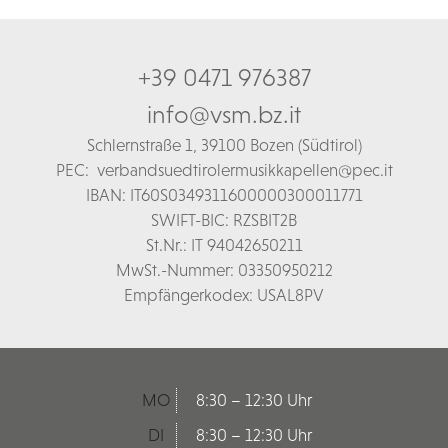
+39 0471 976387
info@vsm.bz.it
Schl
ernstraße 1,
39100 Bozen (Südtirol)
PEC:
verbandsuedtirolermusikkapellen@pec.it
IBAN: IT60S0349311600000300011771
SWIFT-BIC: RZSBIT2B
St.Nr.: IT 94042650211
MwSt.-Nummer: 03350950212
Empfängerkodex: USAL8PV
MO
8:30 – 12:30 Uhr
DI
8:30 – 12:30 Uhr