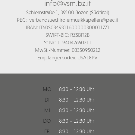
info@vsm.bz.it
Schl
ernstraße 1,
39100 Bozen (Südtirol)
PEC:
verbandsuedtirolermusikkapellen@pec.it
IBAN: IT60S0349311600000300011771
SWIFT-BIC: RZSBIT2B
St.Nr.: IT 94042650211
MwSt.-Nummer: 03350950212
Empfängerkodex: USAL8PV
MO
8:30 – 12:30 Uhr
DI
8:30 – 12:30 Uhr
MI
8:30 – 12:30 Uhr
DO
8:30 – 12:30 Uhr
FR
8:30 – 12:30 Uhr