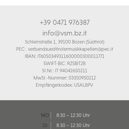
+39 0471 976387
info@vsm.bz.it
Schl
ernstraße 1,
39100 Bozen (Südtirol)
PEC:
verbandsuedtirolermusikkapellen@pec.it
IBAN: IT60S0349311600000300011771
SWIFT-BIC: RZSBIT2B
St.Nr.: IT 94042650211
MwSt.-Nummer: 03350950212
Empfängerkodex: USAL8PV
MO
8:30 – 12:30 Uhr
DI
8:30 – 12:30 Uhr