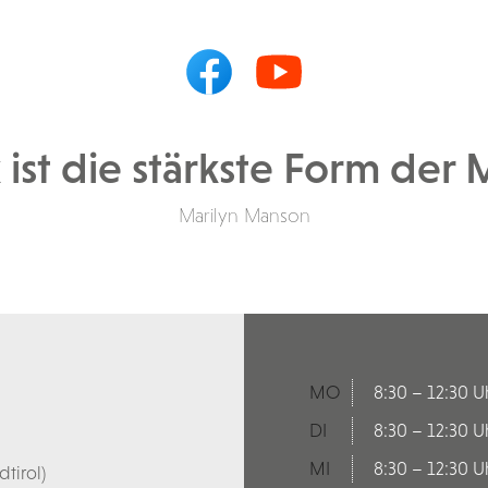
 ist die stärkste Form der 
Marilyn Manson
MO
8:30 – 12:30 U
DI
8:30 – 12:30 U
MI
8:30 – 12:30 U
tirol)