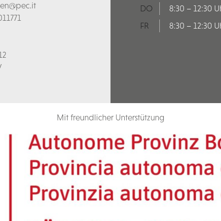
len@pec.it
DO
8:30 – 12:30 U
011771
FR
8:30 – 12:30 U
12
V
Mit freundlicher Unterstützung