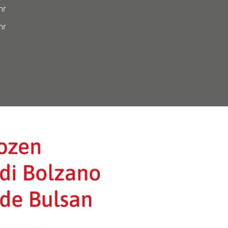
hr
hr