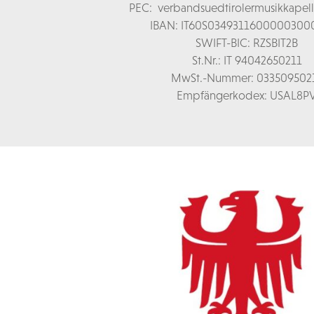
PEC:
verbandsuedtirolermusikkapel
IBAN: IT60S0349311600000300
SWIFT-BIC: RZSBIT2B
St.Nr.: IT 94042650211
MwSt.-Nummer: 033509502
Empfängerkodex: USAL8P