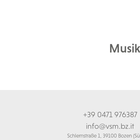
Musik
+39 0471 976387
info@vsm.bz.it
Schl
ernstraße 1,
39100 Bozen (Süd