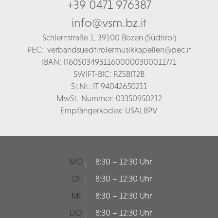
+39 0471 976387
info@vsm.bz.it
Schl
ernstraße 1,
39100 Bozen (Südtirol)
PEC:
verbandsuedtirolermusikkapellen@pec.it
IBAN: IT60S0349311600000300011771
SWIFT-BIC: RZSBIT2B
St.Nr.: IT 94042650211
MwSt.-Nummer: 03350950212
Empfängerkodex: USAL8PV
MO
8:30 – 12:30 Uhr
DI
8:30 – 12:30 Uhr
MI
8:30 – 12:30 Uhr
DO
8:30 – 12:30 Uhr