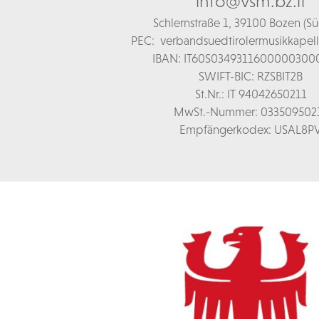
info@vsm.bz.it
Schl
ernstraße 1,
39100 Bozen (Süd
PEC:
verbandsuedtirolermusikkapel
IBAN: IT60S0349311600000300
SWIFT-BIC: RZSBIT2B
St.Nr.: IT 94042650211
MwSt.-Nummer: 033509502
Empfängerkodex: USAL8P