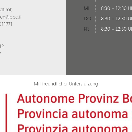
MI
8:30 – 12:30 U
tirol)
len@pec.it
DO
8:30 – 12:30 U
011771
FR
8:30 – 12:30 U
12
V
Mit freundlicher Unterstützung