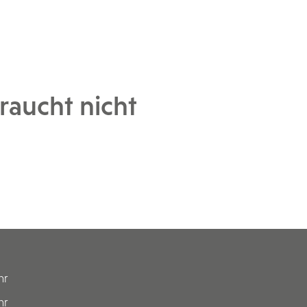
raucht nicht
hr
hr