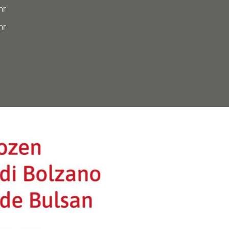
hr
hr