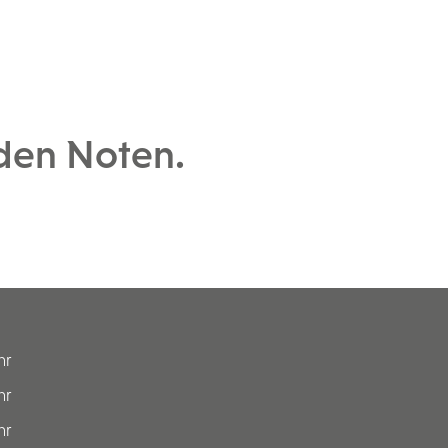
 den Noten.
hr
hr
hr