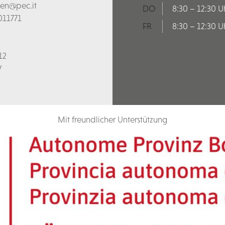
len@pec.it
DO
8:30 – 12:30 U
011771
FR
8:30 – 12:30 U
12
V
Mit freundlicher Unterstützung