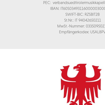
PEC:
verbandsuedtirolermusikkapel
IBAN: IT60S0349311600000300
SWIFT-BIC: RZSBIT2B
St.Nr.: IT 94042650211
MwSt.-Nummer: 033509502
Empfängerkodex: USAL8P