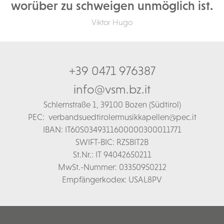
worüber zu schweigen unmöglich ist.
Viktor Hugo
+39 0471 976387
info@vsm.bz.it
Schl
ernstraße 1,
39100 Bozen (Südtirol)
PEC:
verbandsuedtirolermusikkapellen@pec.it
IBAN: IT60S0349311600000300011771
SWIFT-BIC: RZSBIT2B
St.Nr.: IT 94042650211
MwSt.-Nummer: 03350950212
Empfängerkodex: USAL8PV